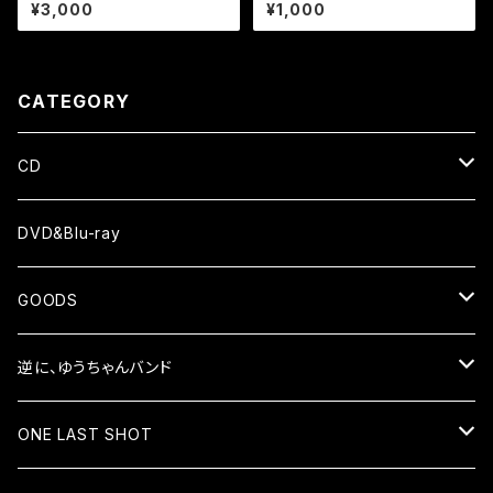
-MAN LIVE -逆に、ゆうちゃん
アクリルキーホルダー
¥3,000
¥1,000
バンド7周年＆Yoshito'sBD 臨
界点-
CATEGORY
CD
ALBUM
DVD&Blu-ray
EP
GOODS
シャツ
逆に、ゆうちゃんバンド
小物
CD
ONE LAST SHOT