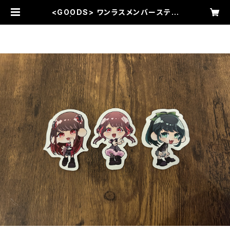
<GOODS> ワンラスメンバーステッ
カー | VI octave WEB ORDER S
ERVICE