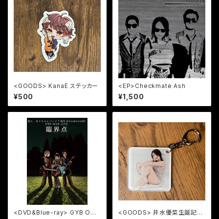
<GOODS> KanaE ステッカー
<EP>Checkmate Ash
¥500
¥1,500
<DVD&Blue-ray> GYB ONE
<GOODS> 井水優菜生誕記念