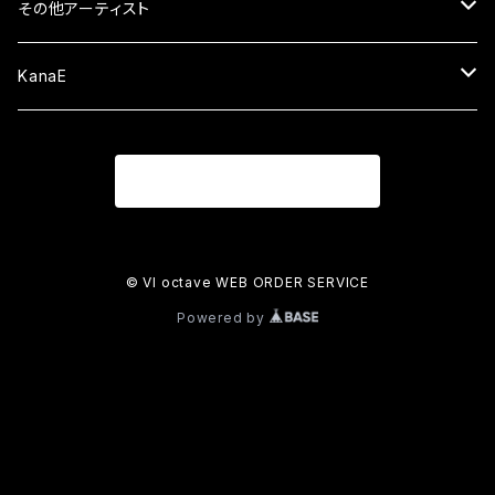
ALBUM
DVD&Blu-ray
CD
その他アーティスト
EP
ALBUM
グッズ
DVD&Blu-ray
CD
KanaE
EP
衣類
ALBUM
限定グッズ
グッズ
DVD&Blu-ray
CD
商品一覧に戻る
小物類
EP
通販限定
衣類
ALBUM
セール中
限定グッズ
グッズ
DVD＆Blu-ray
季節限定
小物類
EP
通販限定
衣類
セール中
セール中
グッズ
© VI octave WEB ORDER SERVICE
Powered by
イベント限定
Single
季節限定
小物類
衣装
限定グッズ
セール中
イベント限定
小物類
通販限定
限定グッズ
季節限定
通販限定