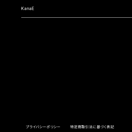
EP
ALBUM
グッズ
DVD&Blu-ray
CD
KanaE
EP
衣類
ALBUM
限定グッズ
グッズ
DVD&Blu-ray
CD
小物類
EP
通販限定
衣類
ALBUM
セール中
限定グッズ
グッズ
DVD＆Blu-ray
季節限定
小物類
EP
通販限定
衣類
セール中
セール中
グッズ
イベント限定
Single
季節限定
小物類
衣装
限定グッズ
セール中
イベント限定
小物類
通販限定
限定グッズ
季節限定
通販限定
プライバシーポリシー
特定商取引法に基づく表記
イベント限定
季節限定