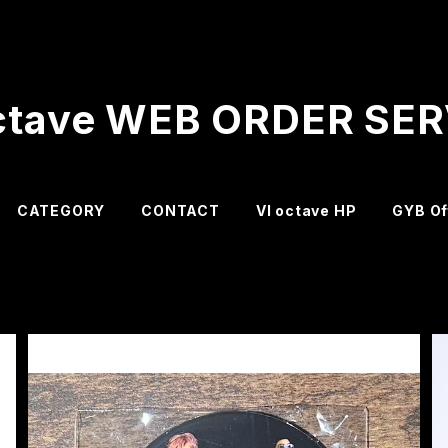
ctave WEB ORDER SE
CATEGORY
CONTACT
VI octave HP
GYB Of