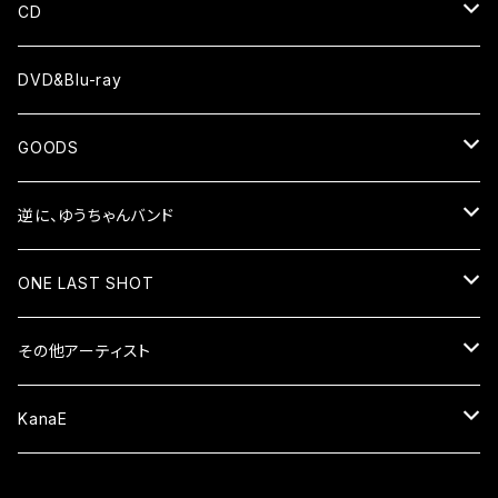
CD
ALBUM
DVD&Blu-ray
EP
GOODS
シャツ
逆に、ゆうちゃんバンド
小物
CD
ONE LAST SHOT
ALBUM
DVD&Blu-ray
CD
その他アーティスト
EP
ALBUM
グッズ
DVD&Blu-ray
CD
KanaE
EP
衣類
ALBUM
限定グッズ
グッズ
DVD&Blu-ray
CD