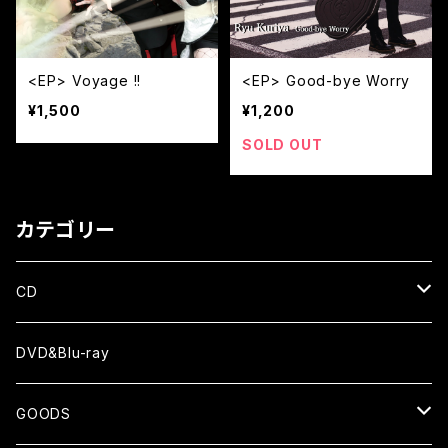
<EP> Voyage !!
<EP> Good-bye Worry
¥1,500
¥1,200
SOLD OUT
カテゴリー
CD
ALBUM
DVD&Blu-ray
EP
GOODS