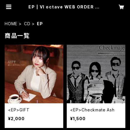
EP | VI octave WEB ORDER SE
RVICE
HOME
CD
EP
商品一覧
<EP>GIFT
<EP>Checkmate Ash
¥2,000
¥1,500