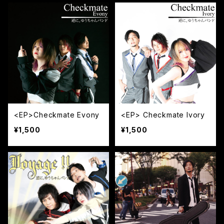
<EP>Checkmate Evony
<EP> Checkmate Ivory
¥1,500
¥1,500