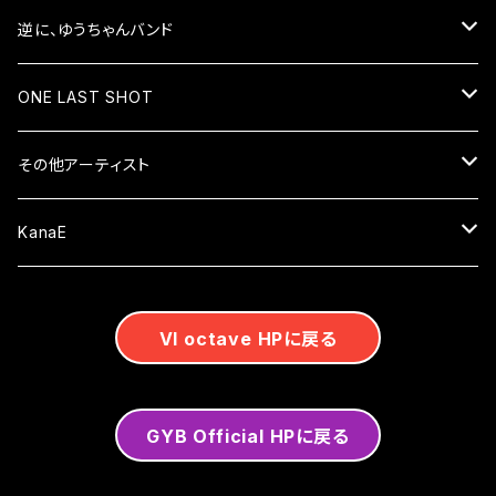
シャツ
逆に、ゆうちゃんバンド
小物
CD
ONE LAST SHOT
ALBUM
DVD&Blu-ray
CD
その他アーティスト
EP
ALBUM
グッズ
DVD&Blu-ray
CD
KanaE
EP
衣類
ALBUM
限定グッズ
グッズ
DVD&Blu-ray
CD
VI octave HPに戻る
小物類
EP
通販限定
衣類
ALBUM
セール中
限定グッズ
グッズ
DVD＆Blu-ray
季節限定
小物類
EP
通販限定
衣類
セール中
セール中
グッズ
GYB Official HPに戻る
イベント限定
Single
季節限定
小物類