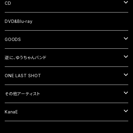
CD
ALBUM
DVD&Blu-ray
EP
GOODS
シャツ
逆に、ゆうちゃんバンド
小物
CD
ONE LAST SHOT
ALBUM
DVD&Blu-ray
CD
その他アーティスト
EP
ALBUM
グッズ
DVD&Blu-ray
CD
KanaE
EP
衣類
ALBUM
限定グッズ
グッズ
DVD&Blu-ray
CD