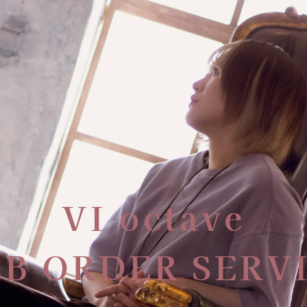
VI octave
B ORDER SERV