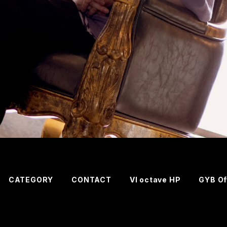
CATEGORY
CONTACT
VI octave HP
GYB Of