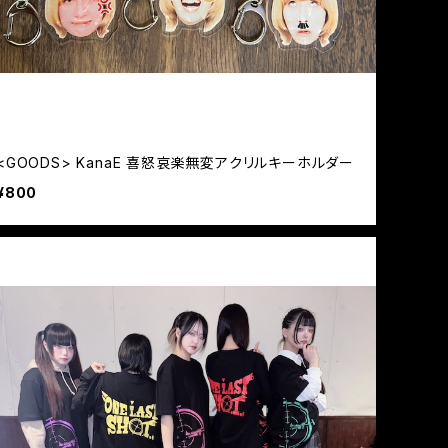
<GOODS> KanaE 喜怒哀楽無変アクリルキーホルダー
¥800